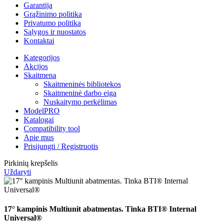
Garantija
Grąžinimo politika
Privatumo politika
Sąlygos ir nuostatos
Kontaktai
Kategorijos
Akcijos
Skaitmena
Skaitmeninės bibliotekos
Skaitmeninė darbo eiga
Nuskaitymo perkėlimas
ModelPRO
Katalogai
Compatibility tool
Apie mus
Prisijungti / Registruotis
Pirkinių krepšelis
Uždaryti
17° kampinis Multiunit abatmentas. Tinka BTI® Internal
Universal®