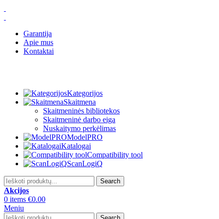
Garantija
Apie mus
Kontaktai
Kategorijos
Skaitmena
Skaitmeninės bibliotekos
Skaitmeninė darbo eiga
Nuskaitymo perkėlimas
ModelPRO
Katalogai
Compatibility tool
ScanLogiQ
Search
Akcijos
0
items
€
0.00
Meniu
Search