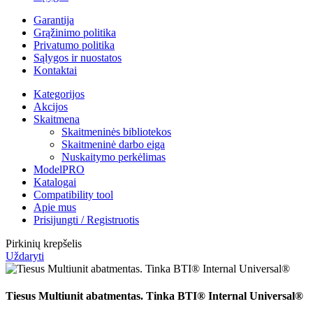
Garantija
Grąžinimo politika
Privatumo politika
Sąlygos ir nuostatos
Kontaktai
Kategorijos
Akcijos
Skaitmena
Skaitmeninės bibliotekos
Skaitmeninė darbo eiga
Nuskaitymo perkėlimas
ModelPRO
Katalogai
Compatibility tool
Apie mus
Prisijungti / Registruotis
Pirkinių krepšelis
Uždaryti
Tiesus Multiunit abatmentas. Tinka BTI® Internal Universal®