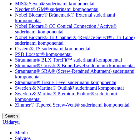
MIS® Seven® suderinami komponentai
Neodent® GM® suderinami komponentai
Nobel Biocare® Brånemark® External suderinami
komponentai
Nobel Biocare® CC Conical Connection / Active®
suderinami komponentai
Nobel Biocare® Tri-Channel® (Replace Select® / Tri-Lobe)
suderinami komponentai
Osstem® TS suderinami komponentai
PSD Locator® komponentai
Straumann® BLX TorcFit™ suderinami komponentai
Straumann® Crossfit® Bone-Level suderinami komponentai
Straumann® SRA® (Screw-Retained Abutment) suderinami
komponentai
Straumann® Tissue-Level suderinami komponentai
Sweden & Martina® Outlink² suderinami komponentai
Sweden & Martina® Premium Kohno® suderinami
komponentai
Zimmer® Tapered Screw-Vent® suderinami komponentai
Search
Uždaryti
Meniu
Sąlygos