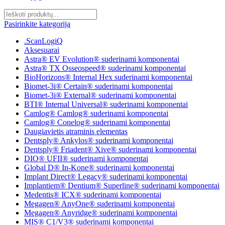
Pasirinkite kategoriją
.ScanLogiQ
Aksesuarai
Astra® EV Evolution® suderinami komponentai
Astra® TX Osseospeed® suderinami komponentai
BioHorizons® Internal Hex suderinami komponentai
Biomet-3i® Certain® suderinami komponentai
Biomet-3i® External® suderinami komponentai
BTI® Internal Universal® suderinami komponentai
Camlog® Camlog® suderinami komponentai
Camlog® Conelog® suderinami komponentai
Daugiavietis atraminis elementas
Dentsply® Ankylos® suderinami komponentai
Dentsply® Friadent® Xive® suderinami komponentai
DIO® UFII® suderinami komponentai
Global D® In-Kone® suderinami komponentai
Implant Direct® Legacy® suderinami komponentai
Implantiem® Dentium® Superline® suderinami komponentai
Medentis® ICX® suderinami komponentai
Megagen® AnyOne® suderinami komponentai
Megagen® Anyridge® suderinami komponentai
MIS® C1/V3® suderinami komponentai