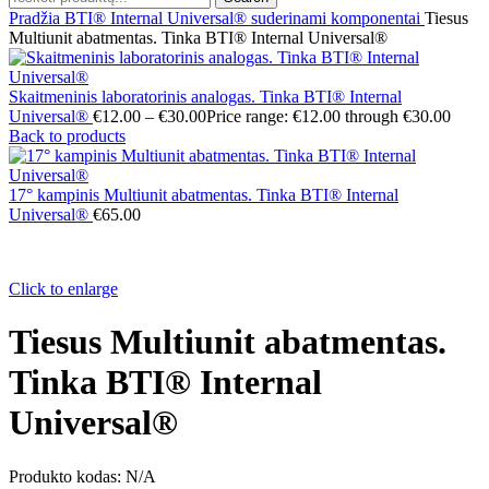
Pradžia
BTI® Internal Universal® suderinami komponentai
Tiesus
Multiunit abatmentas. Tinka BTI® Internal Universal®
Skaitmeninis laboratorinis analogas. Tinka BTI® Internal
Universal®
€
12.00
–
€
30.00
Price range: €12.00 through €30.00
Back to products
17° kampinis Multiunit abatmentas. Tinka BTI® Internal
Universal®
€
65.00
Click to enlarge
Tiesus Multiunit abatmentas.
Tinka BTI® Internal
Universal®
Produkto kodas:
N/A