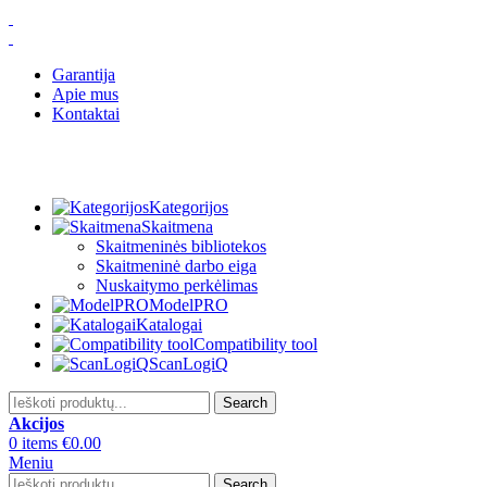
Garantija
Apie mus
Kontaktai
Kategorijos
Skaitmena
Skaitmeninės bibliotekos
Skaitmeninė darbo eiga
Nuskaitymo perkėlimas
ModelPRO
Katalogai
Compatibility tool
ScanLogiQ
Search
Akcijos
0
items
€
0.00
Meniu
Search