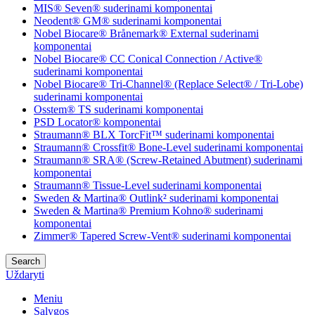
MIS® Seven® suderinami komponentai
Neodent® GM® suderinami komponentai
Nobel Biocare® Brånemark® External suderinami
komponentai
Nobel Biocare® CC Conical Connection / Active®
suderinami komponentai
Nobel Biocare® Tri-Channel® (Replace Select® / Tri-Lobe)
suderinami komponentai
Osstem® TS suderinami komponentai
PSD Locator® komponentai
Straumann® BLX TorcFit™ suderinami komponentai
Straumann® Crossfit® Bone-Level suderinami komponentai
Straumann® SRA® (Screw-Retained Abutment) suderinami
komponentai
Straumann® Tissue-Level suderinami komponentai
Sweden & Martina® Outlink² suderinami komponentai
Sweden & Martina® Premium Kohno® suderinami
komponentai
Zimmer® Tapered Screw-Vent® suderinami komponentai
Search
Uždaryti
Meniu
Sąlygos