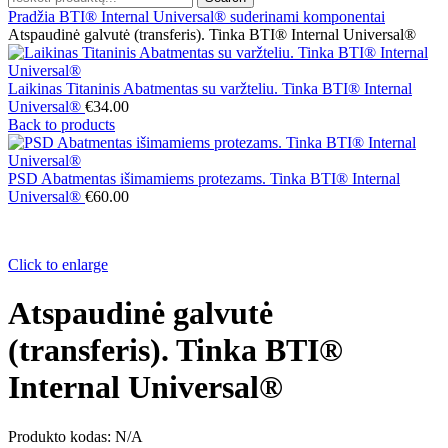
Pradžia
BTI® Internal Universal® suderinami komponentai
Atspaudinė galvutė (transferis). Tinka BTI® Internal Universal®
Laikinas Titaninis Abatmentas su varžteliu. Tinka BTI® Internal
Universal®
€
34.00
Back to products
PSD Abatmentas išimamiems protezams. Tinka BTI® Internal
Universal®
€
60.00
Click to enlarge
Atspaudinė galvutė
(transferis). Tinka BTI®
Internal Universal®
Produkto kodas:
N/A