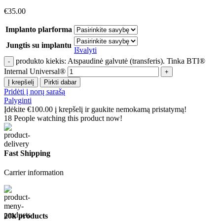
€
35.00
Implanto plarforma
Jungtis su implantu
Išvalyti
produkto kiekis: Atspaudinė galvutė (transferis). Tinka BTI®
Internal Universal®
Į krepšelį
Pirkti dabar
Pridėti į norų sarašą
Palyginti
Įdėkite
€
100.00
į krepšelį ir gaukite nemokamą pristatymą!
18
People watching this product now!
Fast Shipping
Carrier information
20k products