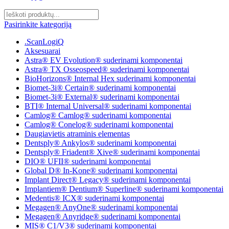
Pasirinkite kategoriją
.ScanLogiQ
Aksesuarai
Astra® EV Evolution® suderinami komponentai
Astra® TX Osseospeed® suderinami komponentai
BioHorizons® Internal Hex suderinami komponentai
Biomet-3i® Certain® suderinami komponentai
Biomet-3i® External® suderinami komponentai
BTI® Internal Universal® suderinami komponentai
Camlog® Camlog® suderinami komponentai
Camlog® Conelog® suderinami komponentai
Daugiavietis atraminis elementas
Dentsply® Ankylos® suderinami komponentai
Dentsply® Friadent® Xive® suderinami komponentai
DIO® UFII® suderinami komponentai
Global D® In-Kone® suderinami komponentai
Implant Direct® Legacy® suderinami komponentai
Implantiem® Dentium® Superline® suderinami komponentai
Medentis® ICX® suderinami komponentai
Megagen® AnyOne® suderinami komponentai
Megagen® Anyridge® suderinami komponentai
MIS® C1/V3® suderinami komponentai