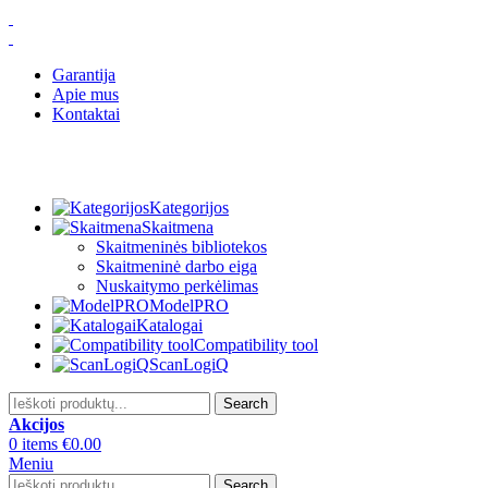
Garantija
Apie mus
Kontaktai
Kategorijos
Skaitmena
Skaitmeninės bibliotekos
Skaitmeninė darbo eiga
Nuskaitymo perkėlimas
ModelPRO
Katalogai
Compatibility tool
ScanLogiQ
Search
Akcijos
0
items
€
0.00
Meniu
Search