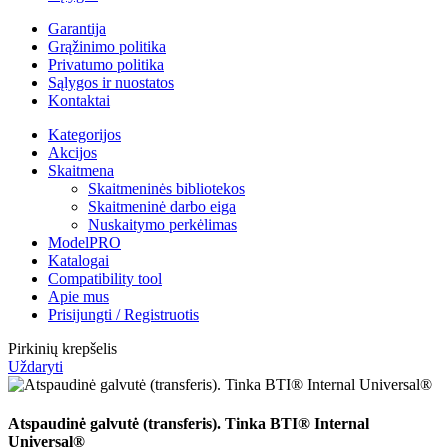
Garantija
Grąžinimo politika
Privatumo politika
Sąlygos ir nuostatos
Kontaktai
Kategorijos
Akcijos
Skaitmena
Skaitmeninės bibliotekos
Skaitmeninė darbo eiga
Nuskaitymo perkėlimas
ModelPRO
Katalogai
Compatibility tool
Apie mus
Prisijungti / Registruotis
Pirkinių krepšelis
Uždaryti
Atspaudinė galvutė (transferis). Tinka BTI® Internal
Universal®