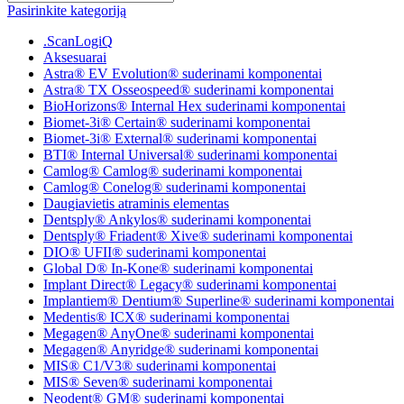
Pasirinkite kategoriją
.ScanLogiQ
Aksesuarai
Astra® EV Evolution® suderinami komponentai
Astra® TX Osseospeed® suderinami komponentai
BioHorizons® Internal Hex suderinami komponentai
Biomet-3i® Certain® suderinami komponentai
Biomet-3i® External® suderinami komponentai
BTI® Internal Universal® suderinami komponentai
Camlog® Camlog® suderinami komponentai
Camlog® Conelog® suderinami komponentai
Daugiavietis atraminis elementas
Dentsply® Ankylos® suderinami komponentai
Dentsply® Friadent® Xive® suderinami komponentai
DIO® UFII® suderinami komponentai
Global D® In-Kone® suderinami komponentai
Implant Direct® Legacy® suderinami komponentai
Implantiem® Dentium® Superline® suderinami komponentai
Medentis® ICX® suderinami komponentai
Megagen® AnyOne® suderinami komponentai
Megagen® Anyridge® suderinami komponentai
MIS® C1/V3® suderinami komponentai
MIS® Seven® suderinami komponentai
Neodent® GM® suderinami komponentai