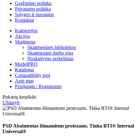
Grąžinimo politika
Privatumo politika
Sąlygos ir nuostatos
Kontaktai
Kategorijos
Akcijos
Skaitmena
Skaitmeninės bibliotekos
Skaitmeninė darbo eiga
Nuskaitymo perkėlimas
ModelPRO
Katalogai
Compatibility tool
Apie mus
Prisijungti / Registruotis
Pirkinių krepšelis
Uždaryti
PSD Abatmentas išimamiems protezams. Tinka BTI® Internal
Universal®