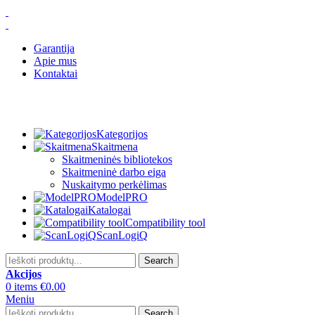
Garantija
Apie mus
Kontaktai
Kategorijos
Skaitmena
Skaitmeninės bibliotekos
Skaitmeninė darbo eiga
Nuskaitymo perkėlimas
ModelPRO
Katalogai
Compatibility tool
ScanLogiQ
Search
Akcijos
0
items
€
0.00
Meniu
Search