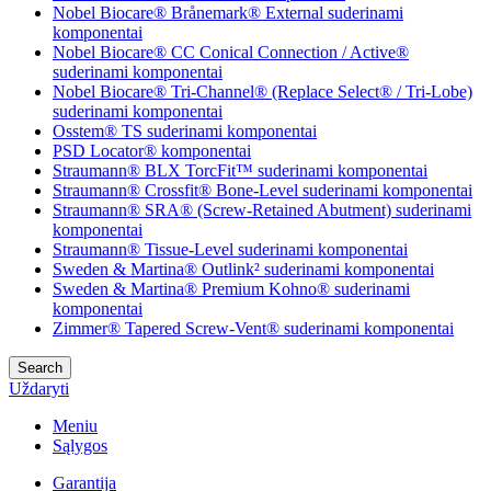
Nobel Biocare® Brånemark® External suderinami
komponentai
Nobel Biocare® CC Conical Connection / Active®
suderinami komponentai
Nobel Biocare® Tri-Channel® (Replace Select® / Tri-Lobe)
suderinami komponentai
Osstem® TS suderinami komponentai
PSD Locator® komponentai
Straumann® BLX TorcFit™ suderinami komponentai
Straumann® Crossfit® Bone-Level suderinami komponentai
Straumann® SRA® (Screw-Retained Abutment) suderinami
komponentai
Straumann® Tissue-Level suderinami komponentai
Sweden & Martina® Outlink² suderinami komponentai
Sweden & Martina® Premium Kohno® suderinami
komponentai
Zimmer® Tapered Screw-Vent® suderinami komponentai
Search
Uždaryti
Meniu
Sąlygos
Garantija