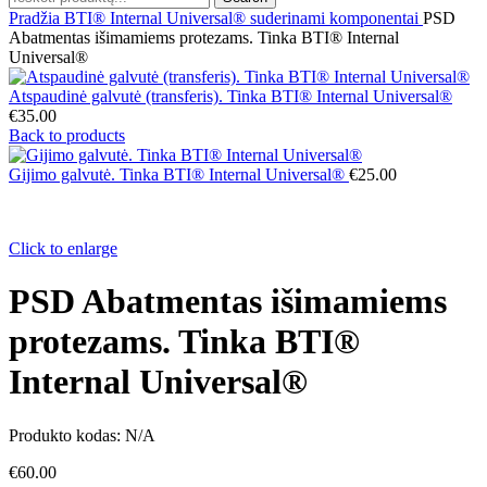
Pradžia
BTI® Internal Universal® suderinami komponentai
PSD
Abatmentas išimamiems protezams. Tinka BTI® Internal
Universal®
Atspaudinė galvutė (transferis). Tinka BTI® Internal Universal®
€
35.00
Back to products
Gijimo galvutė. Tinka BTI® Internal Universal®
€
25.00
Click to enlarge
PSD Abatmentas išimamiems
protezams. Tinka BTI®
Internal Universal®
Produkto kodas:
N/A
€
60.00