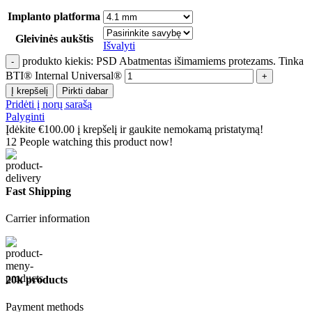
Implanto platforma
Gleivinės aukštis
Išvalyti
produkto kiekis: PSD Abatmentas išimamiems protezams. Tinka
BTI® Internal Universal®
Į krepšelį
Pirkti dabar
Pridėti į norų sarašą
Palyginti
Įdėkite
€
100.00
į krepšelį ir gaukite nemokamą pristatymą!
12
People watching this product now!
Fast Shipping
Carrier information
20k products
Payment methods