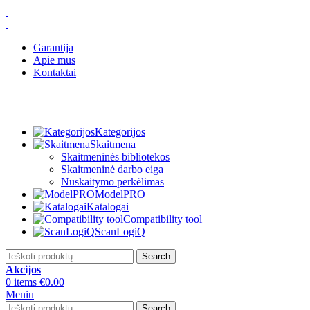
Garantija
Apie mus
Kontaktai
Kategorijos
Skaitmena
Skaitmeninės bibliotekos
Skaitmeninė darbo eiga
Nuskaitymo perkėlimas
ModelPRO
Katalogai
Compatibility tool
ScanLogiQ
Search
Akcijos
0
items
€
0.00
Meniu
Search