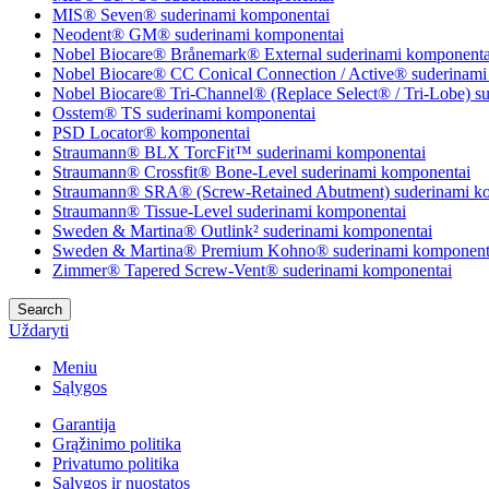
MIS® Seven® suderinami komponentai
Neodent® GM® suderinami komponentai
Nobel Biocare® Brånemark® External suderinami komponenta
Nobel Biocare® CC Conical Connection / Active® suderinami
Nobel Biocare® Tri-Channel® (Replace Select® / Tri-Lobe) s
Osstem® TS suderinami komponentai
PSD Locator® komponentai
Straumann® BLX TorcFit™ suderinami komponentai
Straumann® Crossfit® Bone-Level suderinami komponentai
Straumann® SRA® (Screw-Retained Abutment) suderinami k
Straumann® Tissue-Level suderinami komponentai
Sweden & Martina® Outlink² suderinami komponentai
Sweden & Martina® Premium Kohno® suderinami komponent
Zimmer® Tapered Screw-Vent® suderinami komponentai
Search
Uždaryti
Meniu
Sąlygos
Garantija
Grąžinimo politika
Privatumo politika
Sąlygos ir nuostatos