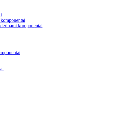
i
 komponentai
uderinami komponentai
omponentai
ai