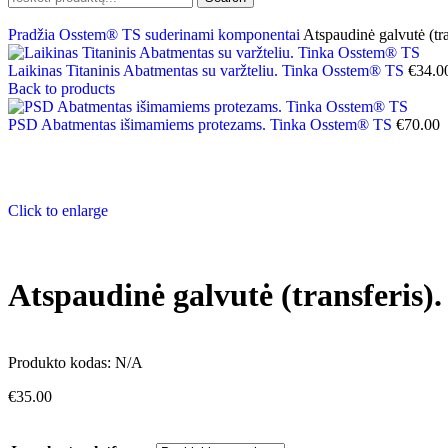
Pradžia
Osstem® TS suderinami komponentai
Atspaudinė galvutė (t
Laikinas Titaninis Abatmentas su varžteliu. Tinka Osstem® TS
€
34.0
Back to products
PSD Abatmentas išimamiems protezams. Tinka Osstem® TS
€
70.00
Click to enlarge
Atspaudinė galvutė (transferis
Produkto kodas:
N/A
€
35.00