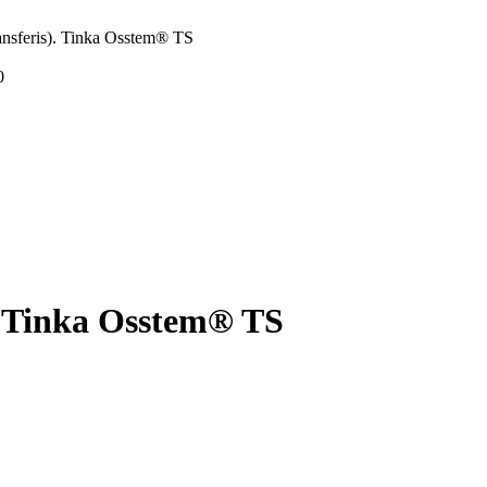
ransferis). Tinka Osstem® TS
0
). Tinka Osstem® TS