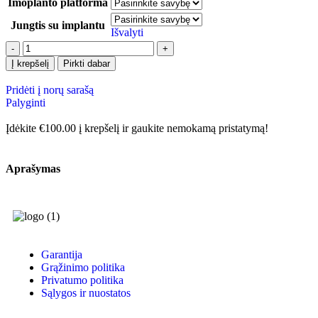
Imoplanto platforma
Jungtis su implantu
Išvalyti
Į krepšelį
Pirkti dabar
Pridėti į norų sarašą
Palyginti
Įdėkite
€
100.00
į krepšelį ir gaukite nemokamą pristatymą!
Aprašymas
Garantija
Grąžinimo politika
Privatumo politika
Sąlygos ir nuostatos