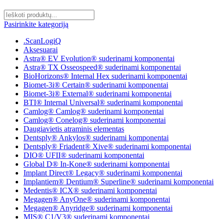
Pasirinkite kategoriją
.ScanLogiQ
Aksesuarai
Astra® EV Evolution® suderinami komponentai
Astra® TX Osseospeed® suderinami komponentai
BioHorizons® Internal Hex suderinami komponentai
Biomet-3i® Certain® suderinami komponentai
Biomet-3i® External® suderinami komponentai
BTI® Internal Universal® suderinami komponentai
Camlog® Camlog® suderinami komponentai
Camlog® Conelog® suderinami komponentai
Daugiavietis atraminis elementas
Dentsply® Ankylos® suderinami komponentai
Dentsply® Friadent® Xive® suderinami komponentai
DIO® UFII® suderinami komponentai
Global D® In-Kone® suderinami komponentai
Implant Direct® Legacy® suderinami komponentai
Implantiem® Dentium® Superline® suderinami komponentai
Medentis® ICX® suderinami komponentai
Megagen® AnyOne® suderinami komponentai
Megagen® Anyridge® suderinami komponentai
MIS® C1/V3® suderinami komponentai