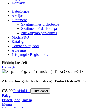
Kontaktai
Kategorijos
Akcijos
Skaitmena
Skaitmeninės bibliotekos
Skaitmeninė darbo eiga
Nuskaitymo perkėlimas
ModelPRO
Katalogai
Compatibility tool
Apie mus
Prisijungti / Registruotis
Pirkinių krepšelis
Uždaryti
Atspaudinė galvutė (transferis). Tinka Osstem® TS
€
35.00
Pasirinkite
Pirkti dabar
Palyginti
Pridėti į norų sarašą
Meniu