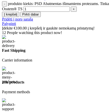
produkto kiekis: PSD Abatmentas išimamiems protezams. Tinka
Osstem® TS
Į krepšelį
Pirkti dabar
Pridėti į norų sarašą
Palyginti
Įdėkite
€
100.00
į krepšelį ir gaukite nemokamą pristatymą!
12
People watching this product now!
Fast Shipping
Carrier information
20k products
Payment methods