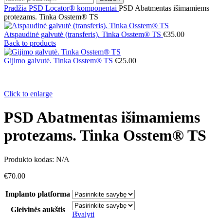
Pradžia
PSD Locator® komponentai
PSD Abatmentas išimamiems
protezams. Tinka Osstem® TS
Atspaudinė galvutė (transferis). Tinka Osstem® TS
€
35.00
Back to products
Gijimo galvutė. Tinka Osstem® TS
€
25.00
Click to enlarge
PSD Abatmentas išimamiems
protezams. Tinka Osstem® TS
Produkto kodas:
N/A
€
70.00
Implanto platforma
Gleivinės aukštis
Išvalyti