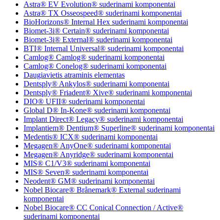
Astra® EV Evolution® suderinami komponentai
Astra® TX Osseospeed® suderinami komponentai
BioHorizons® Internal Hex suderinami komponentai
Biomet-3i® Certain® suderinami komponentai
Biomet-3i® External® suderinami komponentai
BTI® Internal Universal® suderinami komponentai
Camlog® Camlog® suderinami komponentai
Camlog® Conelog® suderinami komponentai
Daugiavietis atraminis elementas
Dentsply® Ankylos® suderinami komponentai
Dentsply® Friadent® Xive® suderinami komponentai
DIO® UFII® suderinami komponentai
Global D® In-Kone® suderinami komponentai
Implant Direct® Legacy® suderinami komponentai
Implantiem® Dentium® Superline® suderinami komponentai
Medentis® ICX® suderinami komponentai
Megagen® AnyOne® suderinami komponentai
Megagen® Anyridge® suderinami komponentai
MIS® C1/V3® suderinami komponentai
MIS® Seven® suderinami komponentai
Neodent® GM® suderinami komponentai
Nobel Biocare® Brånemark® External suderinami
komponentai
Nobel Biocare® CC Conical Connection / Active®
suderinami komponentai