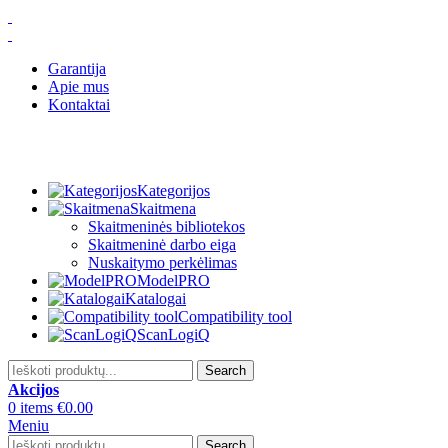
Garantija
Apie mus
Kontaktai
Kategorijos
Skaitmena
Skaitmeninės bibliotekos
Skaitmeninė darbo eiga
Nuskaitymo perkėlimas
ModelPRO
Katalogai
Compatibility tool
ScanLogiQ
Search
Akcijos
0
items
€
0.00
Meniu
Search