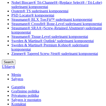
Nobel Biocare® Tri-Channel® (Replace Select® / Tri-Lobe)
suderinami komponentai
Osstem® TS suderinami komponentai
PSD Locator® komponentai
Straumann® BLX TorcFit™ suderinami komponentai
Straumann® Crossfit® Bone-Level suderinami komponentai
Straumann® SRA® (Screw-Retained Abutment) suderinami
komponentai
Straumann® Tissue-Level suderinami komponentai
Sweden & Martina® Outlink² suderinami komponentai
Sweden & Martina® Premium Kohno® suderinami
komponentai
Zimmer® Tapered Screw-Vent® suderinami komponentai
Search
Uždaryti
Meniu
Sąlygos
Garantija
Grąžinimo politika
Privatumo politika
Sąlygos ir nuostatos
Kontaktai