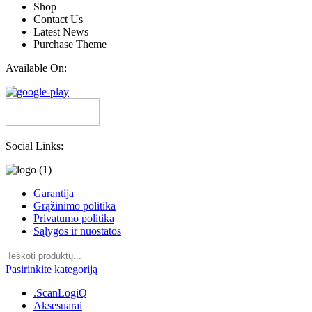
Shop
Contact Us
Latest News
Purchase Theme
Available On:
Social Links:
Garantija
Grąžinimo politika
Privatumo politika
Sąlygos ir nuostatos
Pasirinkite kategoriją
.ScanLogiQ
Aksesuarai