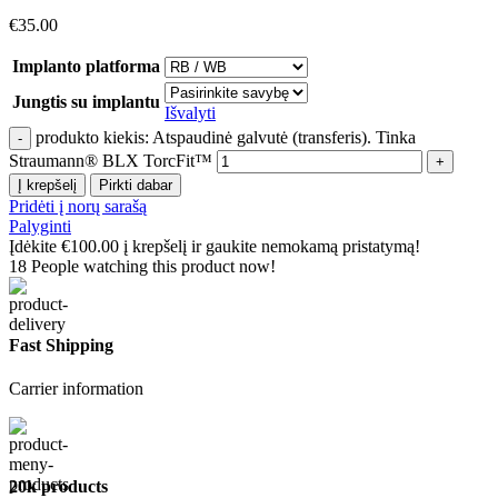
€
35.00
Implanto platforma
Jungtis su implantu
Išvalyti
produkto kiekis: Atspaudinė galvutė (transferis). Tinka
Straumann® BLX TorcFit™
Į krepšelį
Pirkti dabar
Pridėti į norų sarašą
Palyginti
Įdėkite
€
100.00
į krepšelį ir gaukite nemokamą pristatymą!
18
People watching this product now!
Fast Shipping
Carrier information
20k products