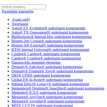
Pasirinkite kategoriją
.ScanLogiQ
Aksesuarai
Astra® EV Evolution® suderinami komponentai
Astra® TX Osseospeed® suderinami komponentai
BioHorizons® Internal Hex suderinami komponentai
Biomet-3i® Certain® suderinami komponentai
Biomet-3i® External® suderinami komponentai
BTI® Internal Universal® suderinami komponentai
Camlog® Camlog® suderinami komponentai
Camlog® Conelog® suderinami komponentai
Daugiavietis atraminis elementas
Dentsply® Ankylos® suderinami komponentai
Dentsply® Friadent® Xive® suderinami komponentai
DIO® UFII® suderinami komponentai
Global D® In-Kone® suderinami komponentai
Implant Direct® Legacy® suderinami komponentai
Implantiem® Dentium® Superline® suderinami komponentai
Medentis® ICX® suderinami komponentai
Megagen® AnyOne® suderinami komponentai
Megagen® Anyridge® suderinami komponentai
MIS® C1/V3® suderinami komponentai