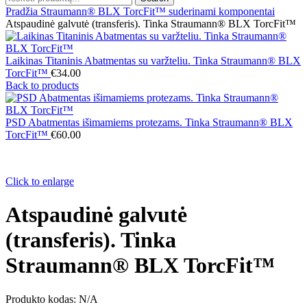
Pradžia
Straumann® BLX TorcFit™ suderinami komponentai
Atspaudinė galvutė (transferis). Tinka Straumann® BLX TorcFit™
Laikinas Titaninis Abatmentas su varžteliu. Tinka Straumann® BLX
TorcFit™
€
34.00
Back to products
PSD Abatmentas išimamiems protezams. Tinka Straumann® BLX
TorcFit™
€
60.00
Click to enlarge
Atspaudinė galvutė
(transferis). Tinka
Straumann® BLX TorcFit™
Produkto kodas:
N/A