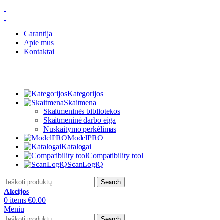
Garantija
Apie mus
Kontaktai
Kategorijos
Skaitmena
Skaitmeninės bibliotekos
Skaitmeninė darbo eiga
Nuskaitymo perkėlimas
ModelPRO
Katalogai
Compatibility tool
ScanLogiQ
Search
Akcijos
0
items
€
0.00
Meniu
Search