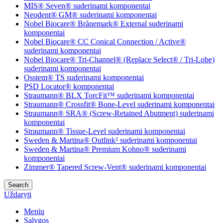
MIS® Seven® suderinami komponentai
Neodent® GM® suderinami komponentai
Nobel Biocare® Brånemark® External suderinami
komponentai
Nobel Biocare® CC Conical Connection / Active®
suderinami komponentai
Nobel Biocare® Tri-Channel® (Replace Select® / Tri-Lobe)
suderinami komponentai
Osstem® TS suderinami komponentai
PSD Locator® komponentai
Straumann® BLX TorcFit™ suderinami komponentai
Straumann® Crossfit® Bone-Level suderinami komponentai
Straumann® SRA® (Screw-Retained Abutment) suderinami
komponentai
Straumann® Tissue-Level suderinami komponentai
Sweden & Martina® Outlink² suderinami komponentai
Sweden & Martina® Premium Kohno® suderinami
komponentai
Zimmer® Tapered Screw-Vent® suderinami komponentai
Search
Uždaryti
Meniu
Sąlygos