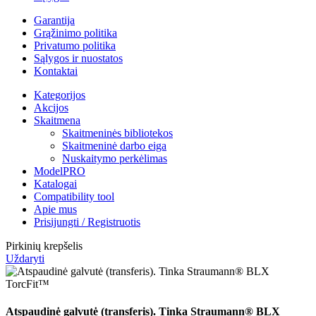
Garantija
Grąžinimo politika
Privatumo politika
Sąlygos ir nuostatos
Kontaktai
Kategorijos
Akcijos
Skaitmena
Skaitmeninės bibliotekos
Skaitmeninė darbo eiga
Nuskaitymo perkėlimas
ModelPRO
Katalogai
Compatibility tool
Apie mus
Prisijungti / Registruotis
Pirkinių krepšelis
Uždaryti
Atspaudinė galvutė (transferis). Tinka Straumann® BLX