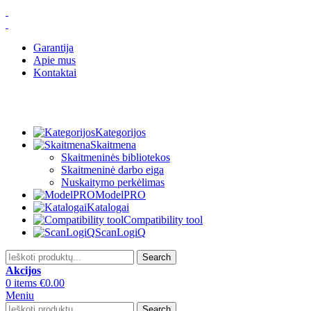
Garantija
Apie mus
Kontaktai
Kategorijos
Skaitmena
Skaitmeninės bibliotekos
Skaitmeninė darbo eiga
Nuskaitymo perkėlimas
ModelPRO
Katalogai
Compatibility tool
ScanLogiQ
Search
Akcijos
0
items
€
0.00
Meniu
Search