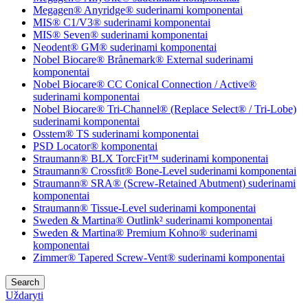
Megagen® Anyridge® suderinami komponentai
MIS® C1/V3® suderinami komponentai
MIS® Seven® suderinami komponentai
Neodent® GM® suderinami komponentai
Nobel Biocare® Brånemark® External suderinami
komponentai
Nobel Biocare® CC Conical Connection / Active®
suderinami komponentai
Nobel Biocare® Tri-Channel® (Replace Select® / Tri-Lobe)
suderinami komponentai
Osstem® TS suderinami komponentai
PSD Locator® komponentai
Straumann® BLX TorcFit™ suderinami komponentai
Straumann® Crossfit® Bone-Level suderinami komponentai
Straumann® SRA® (Screw-Retained Abutment) suderinami
komponentai
Straumann® Tissue-Level suderinami komponentai
Sweden & Martina® Outlink² suderinami komponentai
Sweden & Martina® Premium Kohno® suderinami
komponentai
Zimmer® Tapered Screw-Vent® suderinami komponentai
Search
Uždaryti