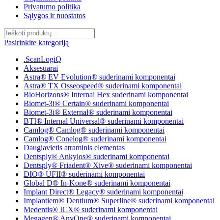
Privatumo politika
Sąlygos ir nuostatos
Pasirinkite kategoriją
.ScanLogiQ
Aksesuarai
Astra® EV Evolution® suderinami komponentai
Astra® TX Osseospeed® suderinami komponentai
BioHorizons® Internal Hex suderinami komponentai
Biomet-3i® Certain® suderinami komponentai
Biomet-3i® External® suderinami komponentai
BTI® Internal Universal® suderinami komponentai
Camlog® Camlog® suderinami komponentai
Camlog® Conelog® suderinami komponentai
Daugiavietis atraminis elementas
Dentsply® Ankylos® suderinami komponentai
Dentsply® Friadent® Xive® suderinami komponentai
DIO® UFII® suderinami komponentai
Global D® In-Kone® suderinami komponentai
Implant Direct® Legacy® suderinami komponentai
Implantiem® Dentium® Superline® suderinami komponentai
Medentis® ICX® suderinami komponentai
Megagen® AnyOne® suderinami komponentai