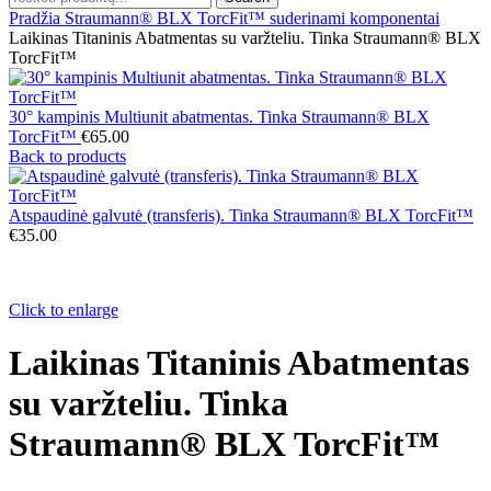
Pradžia
Straumann® BLX TorcFit™ suderinami komponentai
Laikinas Titaninis Abatmentas su varžteliu. Tinka Straumann® BLX
TorcFit™
30° kampinis Multiunit abatmentas. Tinka Straumann® BLX
TorcFit™
€
65.00
Back to products
Atspaudinė galvutė (transferis). Tinka Straumann® BLX TorcFit™
€
35.00
Click to enlarge
Laikinas Titaninis Abatmentas
su varžteliu. Tinka
Straumann® BLX TorcFit™