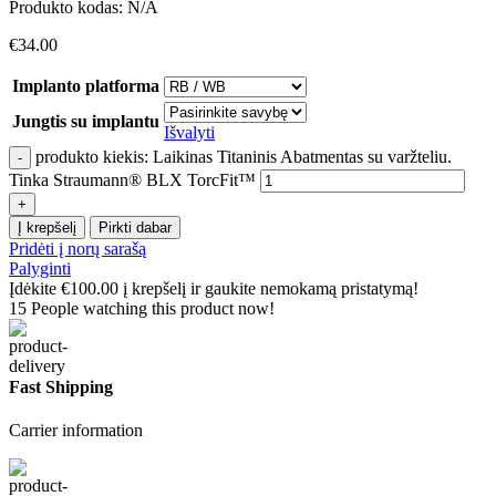
Produkto kodas:
N/A
€
34.00
Implanto platforma
Jungtis su implantu
Išvalyti
produkto kiekis: Laikinas Titaninis Abatmentas su varžteliu.
Tinka Straumann® BLX TorcFit™
Į krepšelį
Pirkti dabar
Pridėti į norų sarašą
Palyginti
Įdėkite
€
100.00
į krepšelį ir gaukite nemokamą pristatymą!
15
People watching this product now!
Fast Shipping
Carrier information