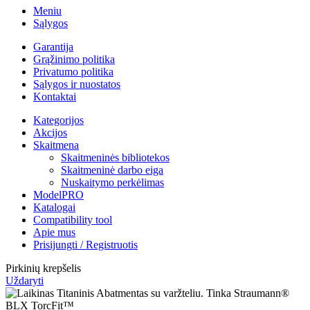
Meniu
Sąlygos
Garantija
Grąžinimo politika
Privatumo politika
Sąlygos ir nuostatos
Kontaktai
Kategorijos
Akcijos
Skaitmena
Skaitmeninės bibliotekos
Skaitmeninė darbo eiga
Nuskaitymo perkėlimas
ModelPRO
Katalogai
Compatibility tool
Apie mus
Prisijungti / Registruotis
Pirkinių krepšelis
Uždaryti