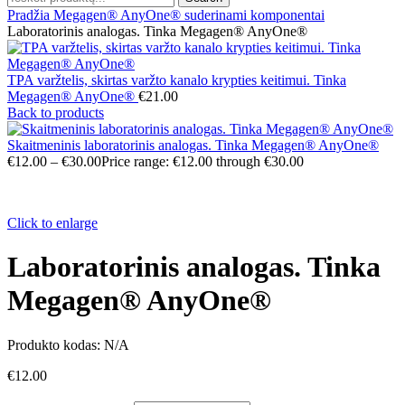
Pradžia
Megagen® AnyOne® suderinami komponentai
Laboratorinis analogas. Tinka Megagen® AnyOne®
TPA varžtelis, skirtas varžto kanalo krypties keitimui. Tinka
Megagen® AnyOne®
€
21.00
Back to products
Skaitmeninis laboratorinis analogas. Tinka Megagen® AnyOne®
€
12.00
–
€
30.00
Price range: €12.00 through €30.00
Click to enlarge
Laboratorinis analogas. Tinka
Megagen® AnyOne®
Produkto kodas:
N/A
€
12.00