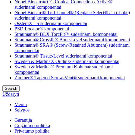
Nobel Biocare® CC Conical Connection / Active®
suderinami komponentai
Nobel Biocare® Tri-Channel® (Replace Select® / Tri-Lobe)
suderinami komponentai
Osstem® TS suderinami komponentai
PSD Locator® komponentai
Straumann® BLX TorcFit™ suderinami komponentai
Straumann® Crossfit® Bone-Level suderinami komponentai
Straumann® SRA® (Screw-Retained Abutment) suderinami
komponentai
Straumann® Tissue-Level suderinami komponentai
Sweden & Martina® Outlink² suderinami komponentai
Sweden & Martina® Premium Kohno® suderinami
komponentai
Zimmer® Tapered Screw-Vent® suderinami komponentai
Search
Uždaryti
Meniu
Sąlygos
Garantija
Grąžinimo politika
Privatumo politika