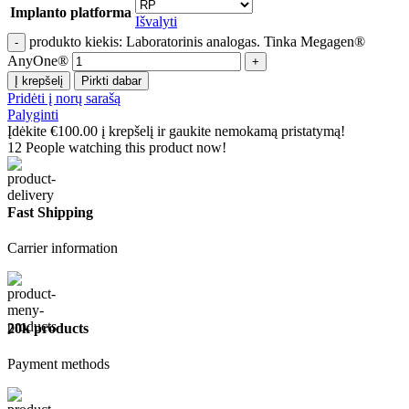
Implanto platforma
Išvalyti
produkto kiekis: Laboratorinis analogas. Tinka Megagen®
AnyOne®
Į krepšelį
Pirkti dabar
Pridėti į norų sarašą
Palyginti
Įdėkite
€
100.00
į krepšelį ir gaukite nemokamą pristatymą!
12
People watching this product now!
Fast Shipping
Carrier information
20k products
Payment methods