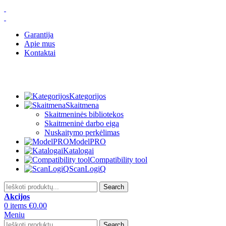
Garantija
Apie mus
Kontaktai
Kategorijos
Skaitmena
Skaitmeninės bibliotekos
Skaitmeninė darbo eiga
Nuskaitymo perkėlimas
ModelPRO
Katalogai
Compatibility tool
ScanLogiQ
Search
Akcijos
0
items
€
0.00
Meniu
Search