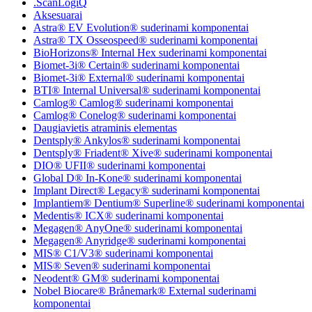
.ScanLogiQ
Aksesuarai
Astra® EV Evolution® suderinami komponentai
Astra® TX Osseospeed® suderinami komponentai
BioHorizons® Internal Hex suderinami komponentai
Biomet-3i® Certain® suderinami komponentai
Biomet-3i® External® suderinami komponentai
BTI® Internal Universal® suderinami komponentai
Camlog® Camlog® suderinami komponentai
Camlog® Conelog® suderinami komponentai
Daugiavietis atraminis elementas
Dentsply® Ankylos® suderinami komponentai
Dentsply® Friadent® Xive® suderinami komponentai
DIO® UFII® suderinami komponentai
Global D® In-Kone® suderinami komponentai
Implant Direct® Legacy® suderinami komponentai
Implantiem® Dentium® Superline® suderinami komponentai
Medentis® ICX® suderinami komponentai
Megagen® AnyOne® suderinami komponentai
Megagen® Anyridge® suderinami komponentai
MIS® C1/V3® suderinami komponentai
MIS® Seven® suderinami komponentai
Neodent® GM® suderinami komponentai
Nobel Biocare® Brånemark® External suderinami
komponentai