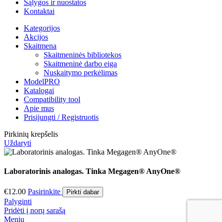
Sąlygos ir nuostatos
Kontaktai
Kategorijos
Akcijos
Skaitmena
Skaitmeninės bibliotekos
Skaitmeninė darbo eiga
Nuskaitymo perkėlimas
ModelPRO
Katalogai
Compatibility tool
Apie mus
Prisijungti / Registruotis
Pirkinių krepšelis
Uždaryti
Laboratorinis analogas. Tinka Megagen® AnyOne®
€
12.00
Pasirinkite
Pirkti dabar
Palyginti
Pridėti į norų sarašą
Meniu