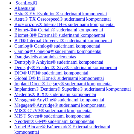
.ScanLogiQ
Aksesuarai
Astra® EV Evolution® suderinami komponentai
Astra® TX Osseospeed® suderinami komponentai
BioHorizons® Internal Hex suderinami komponentai
Biomet-3i® Certain® suderinami komponentai
Biomet-3i® External® suderinami komponentai
BTI® Internal Universal® suderinami komponentai
Camlog® Camlog® suderinami komponentai
Camlog® Conelog® suderinami komponentai
Daugiavietis atraminis elementas
Dentsply® Ankylos® suderinami komponentai
Dentsply® Friadent® Xive® suderinami komponentai
DIO® UFII® suderinami komponentai
Global D® In-Kone® suderinami komponentai
Implant Direct® Legacy® suderinami komponentai
Implantiem® Dentium® Superline® suderinami komponentai
Medentis® ICX® suderinami komponentai
Megagen® AnyOne® suderinami komponentai
Megagen® Anyridge® suderinami komponentai
MIS® C1/V3® suderinami komponentai
MIS® Seven® suderinami komponentai
Neodent® GM® suderinami komponentai
Nobel Biocare® Brånemark® External suderinami
komponentai