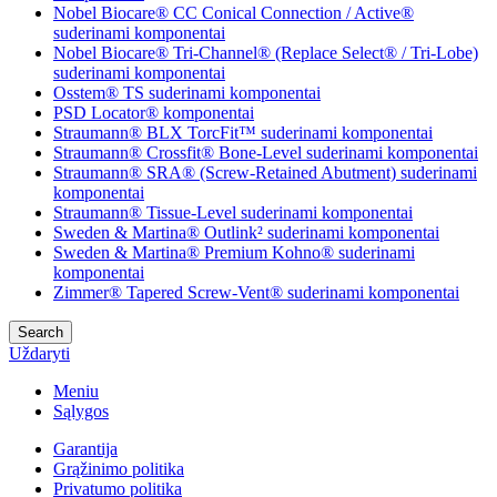
Nobel Biocare® CC Conical Connection / Active®
suderinami komponentai
Nobel Biocare® Tri-Channel® (Replace Select® / Tri-Lobe)
suderinami komponentai
Osstem® TS suderinami komponentai
PSD Locator® komponentai
Straumann® BLX TorcFit™ suderinami komponentai
Straumann® Crossfit® Bone-Level suderinami komponentai
Straumann® SRA® (Screw-Retained Abutment) suderinami
komponentai
Straumann® Tissue-Level suderinami komponentai
Sweden & Martina® Outlink² suderinami komponentai
Sweden & Martina® Premium Kohno® suderinami
komponentai
Zimmer® Tapered Screw-Vent® suderinami komponentai
Search
Uždaryti
Meniu
Sąlygos
Garantija
Grąžinimo politika
Privatumo politika