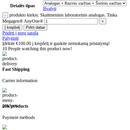
Detalės tipas
Išvalyti
produkto kiekis: Skaitmeninis laboratorinis analogas. Tinka
Megagen® AnyOne®
Į krepšelį
Pirkti dabar
Pridėti į norų sarašą
Palyginti
Įdėkite
€
100.00
į krepšelį ir gaukite nemokamą pristatymą!
10
People watching this product now!
Fast Shipping
Carrier information
20k products
Payment methods