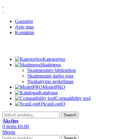
Garantija
Apie mus
Kontaktai
Kategorijos
Skaitmena
Skaitmeninės bibliotekos
Skaitmeninė darbo eiga
Nuskaitymo perkėlimas
ModelPRO
Katalogai
Compatibility tool
ScanLogiQ
Search
Akcijos
0
items
€
0.00
Meniu
Search