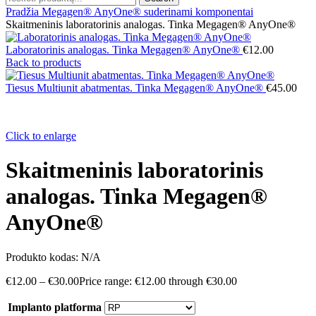
Pradžia
Megagen® AnyOne® suderinami komponentai
Skaitmeninis laboratorinis analogas. Tinka Megagen® AnyOne®
Laboratorinis analogas. Tinka Megagen® AnyOne®
€
12.00
Back to products
Tiesus Multiunit abatmentas. Tinka Megagen® AnyOne®
€
45.00
Click to enlarge
Skaitmeninis laboratorinis
analogas. Tinka Megagen®
AnyOne®
Produkto kodas:
N/A
€
12.00
–
€
30.00
Price range: €12.00 through €30.00
Implanto platforma