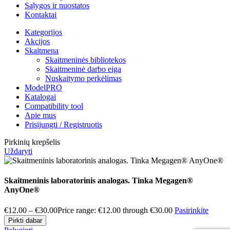
Sąlygos ir nuostatos
Kontaktai
Kategorijos
Akcijos
Skaitmena
Skaitmeninės bibliotekos
Skaitmeninė darbo eiga
Nuskaitymo perkėlimas
ModelPRO
Katalogai
Compatibility tool
Apie mus
Prisijungti / Registruotis
Pirkinių krepšelis
Uždaryti
Skaitmeninis laboratorinis analogas. Tinka Megagen®
AnyOne®
€
12.00
–
€
30.00
Price range: €12.00 through €30.00
Pasirinkite
Pirkti dabar